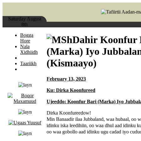
Saturday August
8th
Bogga
Koonfur 
Hore
Nala
(Marka) Iyo Jubbala
Xidhiidh
(Kismaayo)
Taariikh
February 13, 2023
Ku: Dirka Koonfureed
Ujeeddo: Koonfur Bari (Marka) Iyo Jubbal
Dirka Koonfureedow!
Min Banaadir ilaa Jubbaland, waa hubaal, oo 
idinku iska leedihiin, oo waa dhul aad idinku ku
oo waa gobollo aad idinku ugu cadad iyo cudud