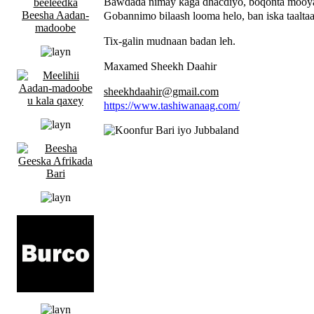
Bawdada nimay kaga dhacdiyo, boqonta mooy
Gobannimo bilaash looma helo, ban iska taaltaa
Tix-galin mudnaan badan leh.
Maxamed Sheekh Daahir
sheekhdaahir@gmail.com
https://www.tashiwanaag.com/