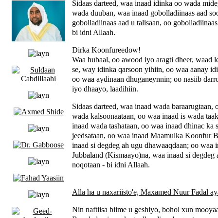
Sidaas darteed, waa inaad idinka oo wada mide
wada duuban, waa inaad gobolladiinaas aad so
gobolladiinaas aad u talisaan, oo gobolladiinaas 
bi idni Allaah.
Dirka Koonfureedow!
Waa hubaal, oo awood iyo aragti dheer, waad le
se, way idinka qarsoon yihiin, oo waa aanay id
oo waa aydinaan dhuganeynnin; oo nasiib darr
iyo dhaayo, laadihiin.
Sidaas darteed, waa inaad wada baraarugtaan, 
wada kalsoonaataan, oo waa inaad is wada taa
inaad wada tashataan, oo waa inaad dhinac ka
jeedsataan, oo waa inaad Maamulka Koonfur B
inaad si degdeg ah ugu dhawaaqdaan; oo waa
Jubbaland (Kismaayo)na, waa inaad si degdeg 
noqotaan - bi idni Allaah.
Alla ha u naxariisto'e, Maxamed Nuur Fadal ay
Nin naftiisa biime u geshiyo, bohol xun mooya